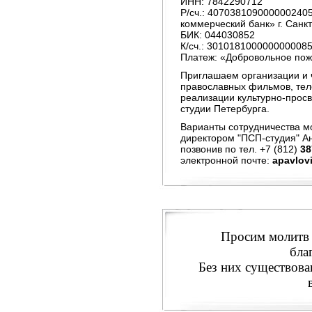
ИНН: 7842290712
Р/сч.: 407038109000000240
коммерческий банк» г. Санк
БИК: 044030852
К/сч.: 301018100000000008
Платеж: «Добровольное пож
Приглашаем организации и ч
православных фильмов, тел
реализации культурно-просв
студии Петербурга.
Варианты сотрудничества м
директором "ПСП-студия" 
позвонив по тел. +7 (812)
38
электронной почте:
apavlov
Просим молитв 
бла
Без них существова