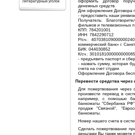
оформить Договор поруч
Литературный уголок
денежных средств.
Для оформления Договора 
- предоставить наши реквиз
Получатель: Благотворит
фильмов и телевизионных п
КПП: 784201001
ИНН: 7842290712
Р/сч.: 40703810900000024
коммерческий банк» г. Санк
БИК: 044030852
К/сч.: 3010181000000000085
- предъявить паспорт и сбер
- назвать сумму, которая б
счета на счет студии.
Оформление Договора бесп
Перевести средства через 
Для пожертвования через 
произвести перевод в сист
например, с помошью ба
банкоматы "Сбербанка РФ"
продаж "Связной", "Евро
банкоматы.
Номер нашего счета в систе
Сделать пожертвование пр
деньгами Вы также можете 