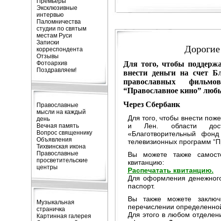
Премьеры
Эксклюзивные
интервью
Паломничества
студии по святым
местам Руси
Записки
Дорогие
корреспондента
Отзывы
Фотоархив
Для того, чтобы поддерж
Поздравляем!
внести деньги на счет Б
православных фильм
“Православное кино” любы
Через Сбербанк
Православные
мысли на каждый
Для того, чтобы внести пож
день
и Лен. области дост
Вечная память
Вопрос священнику
«Благотворительный фон
Объявления
телевизионных программ “П
Тихвинская икона
Православные
Вы можете также самост
просветительские
квитанцию:
центры
Распечатать квитанцию.
Для оформления денежного
паспорт.
Вы также можете заключ
Музыкальная
перечислении определенной
страничка
Для этого в любом отделен
Картинная галерея