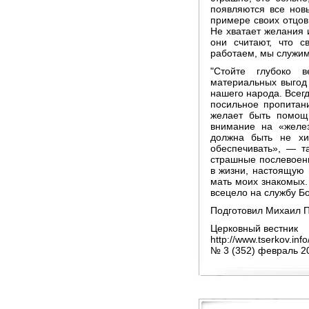
появляются все нов
примере своих отцов
Не хватает желания и
они считают, что 
работаем, мы служим
"Стойте глубоко 
материальных выгод
нашего народа. Всегд
посильное пропитан
желает быть помощ
внимание на «желе
должна быть не хи
обеспечивать», — т
страшные послевоен
в жизни, настоящую 
мать моих знакомых.
всецело на службу Бо
Подготовил Михаил 
Церковный вестник
http://www.tserkov.in
№ 3 (352) февраль 2