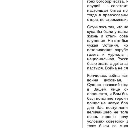
грех богоборчества. 
орудий — советск
настоящая битва пр
тогда в православн
отцов, но стремившие
Случилось так, что н
куда Вы были угнаны
жизнь и стали сове
служение. Но это бы
чужая Эстония, н
историческая заруб
газеты и журналы р
национальная, Росс
было знать с детств
пастыря. Война не сл
Кончилась война ист
война духовная,
Существовавший тогда
в Вашем лице он 
оппонента, и Вам был
был поистине героич
пошел на новую бра
для Вас поступлени
величайшего не толь
очень хорошо почу
условиях советской 
тоже были во мног