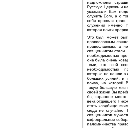
надломлены страш
Русскую Церковь и н
указывали Вам недо
служить Богу, а о т
себя провели грань
служении именно т
которая почти прерва
Это был, может быт
православным свяще
православным, а н
священником стали. 
необходимостью прот
она была очень кова
теми, кто всей св
необходимостью п
которые не нашли в 
больших усилий, и 
почва, на которой 
такую большую жизнь
своей жизни Вы преб
бы, странное место
века отдавшего Нико
стать кладбищенским
сюда не случайно. 
священников мужеств
кафедральных собора
паломничества правос