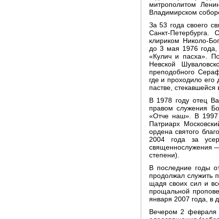
митрополитом Ленин
Владимирском соборе
За 53 года своего с
Санкт-Петербурга.
клириком Николо-Бог
до 3 мая 1976 года,
«Кулич и пасха». П
Невской Шуваловск
преподобного Сера
где и проходило его
пастве, стекавшейся 
В 1978 году отец В
правом служения Бо
«Отче наш». В 1997
Патриарх Московски
ордена святого благ
2004 года за усе
священнослужения — 
степени).
В последние годы о
продолжал служить п
щадя своих сил и вс
прощальной пропове
января 2007 года, в
Вечером 2 февраля 