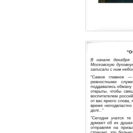
"О
В начале декабря
Московскую духовну
записали с ним небо
"Самое главное —
ревностными служ
поддавались обману
открыты, чтобы свя
воспитателем российс
от вас яркого слова,
время неподвластно 
долг..."
"Сегодня учатся те
думают об их душах.
отправляя на призы
страшно, это больно