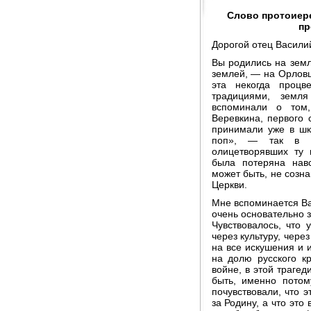
Слово протоиер
пр
Дорогой отец Васили
Вы родились на земл
землей, — на Орловщ
эта некогда проц
традициями, земл
вспоминали о том
Веревкина, первого 
принимали уже в шк
поп», — так в к
олицетворявших ту и
была потеряна навс
может быть, не созна
Церкви.
Мне вспоминается Ва
очень основательно 
Чувствовалось, что 
через культуру, чере
на все искушения и 
на долю русского кр
войне, в этой траге
быть, именно потом
почувствовали, что 
за Родину, а что это