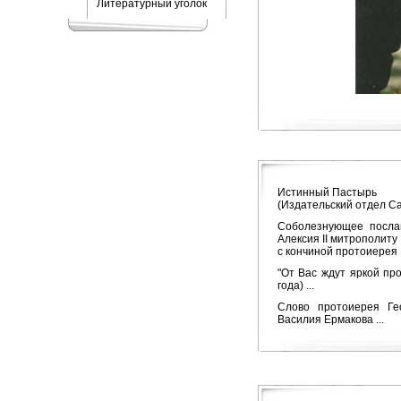
Литературный уголок
Истинный Пастырь
(Издательский отдел Са
Соболезнующее послан
Алексия
II
митрополиту 
с кончиной протоиерея 
"От Вас ждут яркой про
года) ...
Слово протоиерея Ге
Василия Ермакова ...