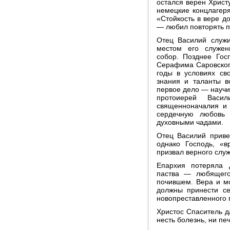
остался верен Христ
немецкие концлагеря
«Стойкость в вере до
— любил повторять п
Отец Василий служи
местом его служен
собор. Позднее Гос
Серафима Саровского
годы в условиях св
знания и таланты в
первое дело — научи
протоиерей Васи
священноначалия и 
сердечную любовь
духовными чадами.
Отец Василий приве
однако Господь, «
призвал верного слу
Епархия потеряла д
паства — любящего
почившем. Вера и м
должны принести с
новопреставленного 
Христос Спаситель д
несть болезнь, ни пе