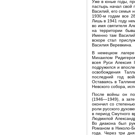
Уже в юные годы, п
пастырь начал свой 
Василий, его семья н
1930-м годам все 2
Лишь в 1941 году не
во имя святителя Ал
на территории бывш
Именно там Василий
вскоре стал прислу
Василия Веревкина.
В немецком лагере
Михаилом Ридигером
всея Руси Алексия 
подружился и впосле
освобождения Тал
последний год во
Оставаясь в Таллин
Невского собора, ис
После войны он по
(1946—1949), а зат
окончил со степенью
роли русского духове
в период Смутного в
Людмилой Александ
Во диакона был ру
Романом в Николо-Б
года. Через три дн