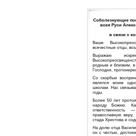
Соболезнующее пос
всея Руси Алекс
в связи с к
Ваше Высокопреос
всечестные отцы, во
Выражаю искре
Высокопреосвященств
родным и близким, в
Господня, протоиере
Со скорбью восприн
являлся моим одно
школам. Нас связыва
годы.
Более 50 лет прото
народу Божию. Ка
ответственность 
православную веру, 
стада Христова и сод
На долю отца Васили
он с честью, достои