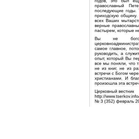
годов, это был ещ
православный Пет
последующие годы. 
приходскую общину.
всех Ваших мытарст
верные православны
пастырем, которые не
Вы не богосл
церковноадминистрат
самое главное, пото
руководить, а служи
опыт, который Вы пе
все мы поняли, что 
не из книг, не из ра
встречи с Богом чер
христианами. И бл
произошла эта встреч
Церковный вестник
http://www.tserkov.in
№ 3 (352) февраль 2