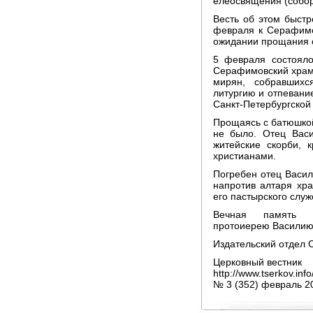
елеосвящения (соборо
Весть об этом быстр
февраля к Серафимо
ожидании прощания 
5 февраля состояло
Серафимовский храм 
мирян, собравших
литургию и отпевани
Санкт-Петербургской
Прощаясь с батюшкой
не было. Отец Васи
житейские скорби, 
христианами.
Погребен отец Васил
напротив алтаря хра
его пастырского служ
Вечная память п
протоиерею Василию
Издательский отдел 
Церковный вестник
http://www.tserkov.in
№ 3 (352) февраль 2