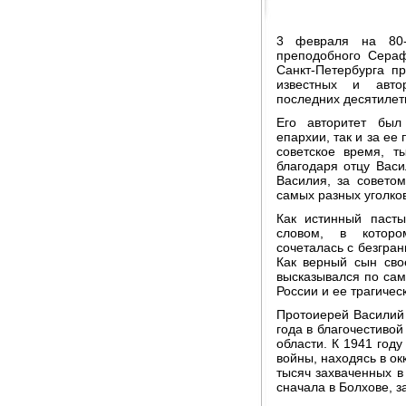
3 февраля на 80-
преподобного Сера
Санкт-Петербурга 
известных и автор
последних десятилет
Его авторитет был
епархии, так и за ее
советское время, 
благодаря отцу Вас
Василия, за совето
самых разных уголков
Как истинный паст
словом, в которо
сочеталась с безгра
Как верный сын сво
высказывался по са
России и ее трагичес
Протоиерей Василий
года в благочестивой
области. К 1941 году
войны, находясь в ок
тысяч захваченных 
сначала в Болхове, з