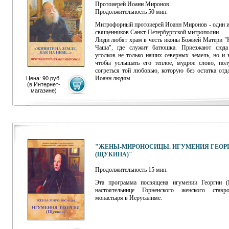
Протоиерей Иоанн Миронов.
Продолжительность 50 мин.
Митрофорный протоиерей Иоанн Миронов - один и
священников Санкт-Петербургской митрополии.
Люди любят храм в честь иконы Божией Матери "
Чаша", где служит батюшка. Приезжают сюда
уголков не только наших северных земель, но и 
чтобы услышать его теплое, мудрое слово, полу
согреться той любовью, которую без остатка отд
Иоанн людям.
Цена: 90 руб.
(
в Интернет-
магазине
)
"ЖЕНЫ-МИРОНОСИЦЫ. ИГУМЕНИЯ ГЕОР
(ЩУКИНА)"
Продолжительность 15 мин.
Эта программа посвящена игумении Георгии (
настоятельнице Горненского женского ставро
монастыря в Иерусалиме.