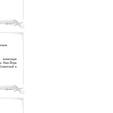
нском
 монастыря
ата Нью-Йорк
гипетской в