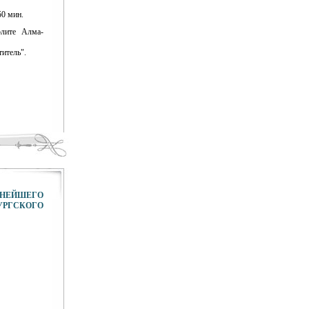
0 мин.
лите Алма-
итель".
ЕЙШЕГО
УРГСКОГО