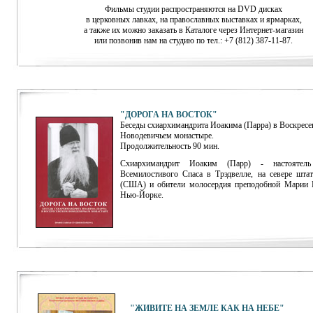
Фильмы студии распространяются на DVD дисках
в церковных лавках, на православных выставках и ярмарках,
а также их можно заказать в Каталоге через
Интернет-магазин
или позвонив нам на студию по тел.: +7 (812) 387-11-87.
"ДОРОГА НА ВОСТОК"
Беседы схиархимандрита Иоакима (Парра) в Воскресе
Новодевичьем монастыре.
Продолжительность 90 мин.
Схиархимандрит Иоаким (Парр) - настоятель
Всемилостивого Спаса в Трэдвелле, на севере шт
(США) и обители молосердия преподобной Марии Е
Нью-Йорке.
"ЖИВИТЕ НА ЗЕМЛЕ КАК НА НЕБЕ"