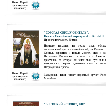
Цена: 70 руб.
(
в Интернет-
магазине)
"ДОРОГАЯ СЕРДЦУ ОБИТЕЛЬ".
Памяти Святейшего Патриарха АЛЕКСИЯ II.
Продолжительность 60 мин.
Немного найдется на земле мест, облад
поразительной притягательной силой, как Валаам.
Обитель взрастила и питала многих, став и д
Патриарха Московского и всея Руси Алексия
пристанью, от которой он начал свой путь и к к
возвращался, черпая духовные силы в несен
Патриаршего Креста.
Цена: 90 руб.
Закадровый текст читает народный артист Рос
(
в Интернет-
Михайлов.
магазине
)
"ВЫРИЦКИЙ ИСПОВЕДНИК".