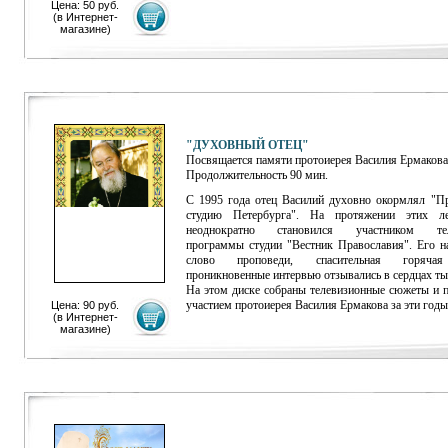
Цена:
5
0 руб.
(
в Интернет-
магазине
)
"ДУХОВНЫЙ ОТЕЦ"
Посвящается памяти протоиерея Василия Ермакова
Продолжительность 90 мин.
С 1995 года отец Василий духовно окормлял "П
студию Петербурга". На протяжении этих л
неоднократно становился участником тел
программы студии "Вестник Православия". Его на
слово проповеди, спасительная горячая
проникновенные интервью отзывались в сердцах ты
На этом диске собраны телевизионные сюжеты и 
участием протоиерея Василия Ермакова за эти годы
Цена: 90 руб.
(
в Интернет-
магазине
)