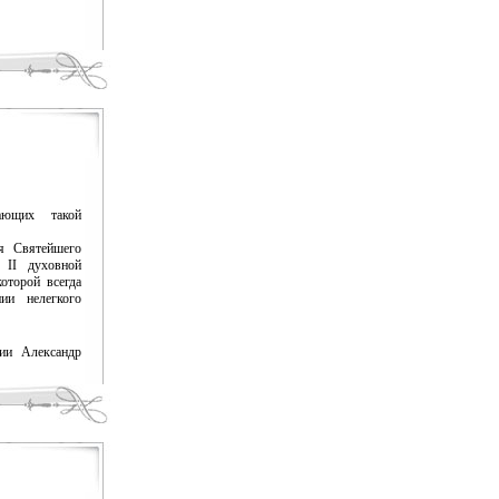
ающих такой
ля Святейшего
 II духовной
оторой всегда
ии нелегкого
сии Александр