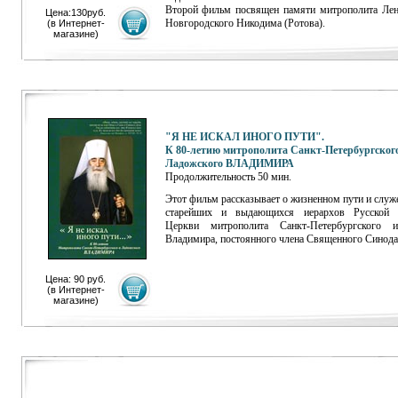
Второй фильм посвящен памяти митрополита Лен
Цена:130руб.
Новгородского Никодима (Ротова).
(
в Интернет-
магазине
)
"Я НЕ ИСКАЛ ИНОГО ПУТИ".
К 80-летию митрополита Санкт-Петербургског
Ладожского ВЛАДИМИРА
Продолжительность 50 мин.
Этот фильм рассказывает о жизненном пути и служ
старейших и выдающихся иерархов Русской 
Церкви митрополита Санкт-Петербургского 
Владимира, постоянного члена Священного Синода
Цена: 90 руб.
(
в Интернет-
магазине
)