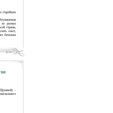
з старейших
Неупиваемая
 из разных
всей страны,
чить совет,
ает батюшка
ГИЯ
Щукиной) -
пигиального