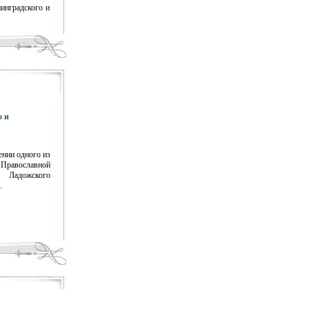
инградского и
о и
ении одного из
Православной
и Ладожского
.