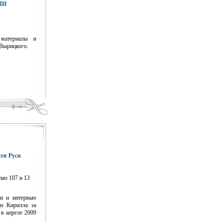
ЛИ
материалы и
 Вырицкого.
ея Руси
ью 107 и 13
и и интервью
и Кирилла за
в апреле 2009