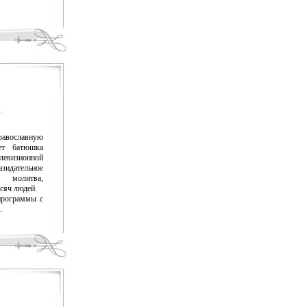
.
равославную
ет батюшка
евизионной
зидательное
 молитва,
сяч людей.
программы с
.