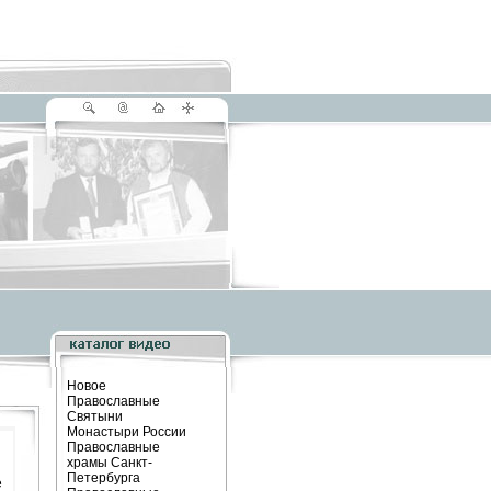
Новое
Православные
Святыни
Монастыри России
Православные
храмы Санкт-
Петербурга
е