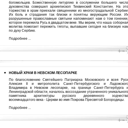
богомольцев. Божественную литургию в сослужении большего числ
духовенства совершил архиепископ Тихвинский Константин. На эт
торжество в храм приехали священники из многострадальной Сербии
Их боль и страдания так близки и понятны верующим России. И
разрушенные православные святыни напоминают нам о том гонении
которое пережила Русь в двадцатом веке. Мы верим, что наша соборна
молитва помогает пережить тяготы, выпавшие сегодня на близкую на
по духу Сербию.
Подробнее ...
НОВЫЙ ХРАМ В НЕВСКОМ ЛЕСОПАРКЕ
По благословению Святейшего Патриарха Московского и всея Рус
Алексия II и митрополита Санкт-Петербургского и Ладожског
Владимира в Невском лесопарке, на границе Санкт-Петербурга 
Ленинградской области, началось воссоздание утраченного уникальног
памятника архитектуры русского деревянного зодчеств
восемнадцатого века - Церкви во имя Покрова Пресвятой Богородицы.
Подробнее ...