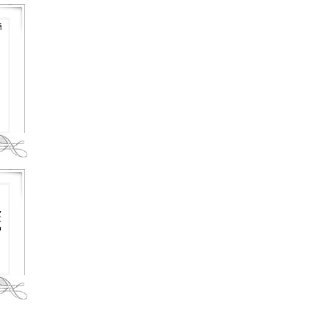
й
,
:
о