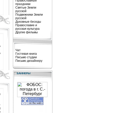
Православные
праздники
Святые Земли
русской
Подвижники Земли
русской
Духовные беседы
Православие и
русская культура
Другие фильмы
о
е
Чат
о
Гостевая книга
Письмо студии
Письмо дизайнеру
ы
-
к
о