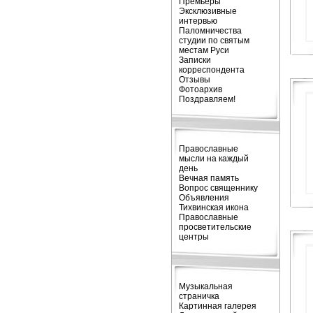
Премьеры
Эксклюзивные
интервью
Паломничества
студии по святым
местам Руси
Записки
корреспондента
Отзывы
Фотоархив
Поздравляем!
Православные
мысли на каждый
день
Вечная память
Вопрос священнику
Объявления
Тихвинская икона
Православные
просветительские
центры
Музыкальная
страничка
Картинная галерея