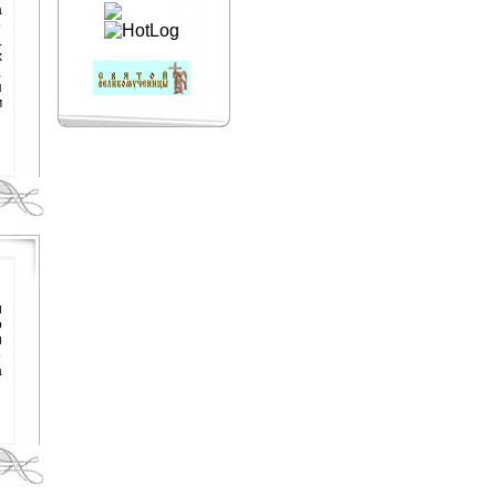
а
о
.
х
,
я
м
и
о
и
о
а