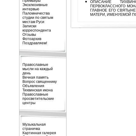
Премьеры
ОПИСАНИЕ ТИХВИН
Эксклюзивные
ПЕРВОКЛАССНОГО МОН
интервью
ГЛАВНОЕ ЕГО СВЯТЫНЕ
Паломничества
МАТЕРИ, ИМЕНУЕМОЙ П
студии по святым
местам Руси
Записки
корреспондента
Отзывы
Фотоархив
Поздравляем!
Православные
мысли на каждый
день
Вечная память
Вопрос священнику
Объявления
Тихвинская икона
Православные
просветительские
центры
Музыкальная
страничка
Картинная галерея